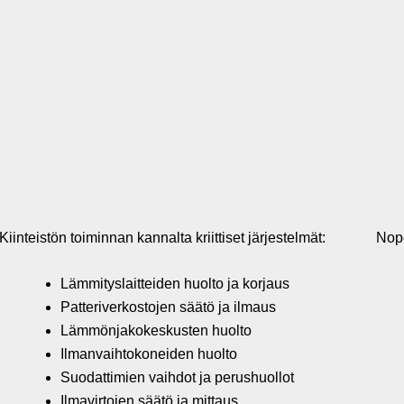
Kiinteistön toiminnan kannalta kriittiset järjestelmät:
Nope
Lämmityslaitteiden huolto ja korjaus
Patteriverkostojen säätö ja ilmaus
Lämmönjakokeskusten huolto
Ilmanvaihtokoneiden huolto
Suodattimien vaihdot ja perushuollot
Ilmavirtojen säätö ja mittaus