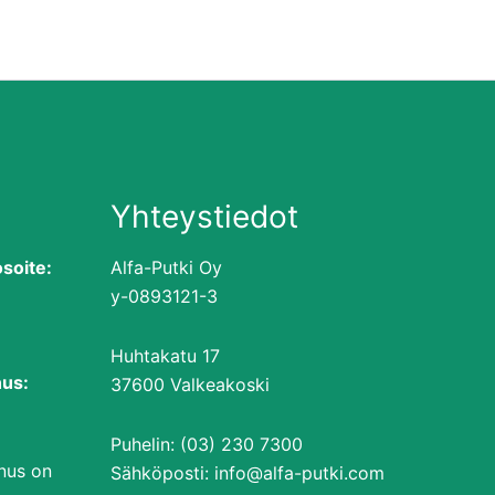
Yhteystiedot
soite:
Alfa-Putki Oy
y-0893121-3
Huhtakatu 17
nus:
37600 Valkeakoski
Puhelin: (03) 230 7300
nnus on
Sähköposti: info@alfa-putki.com