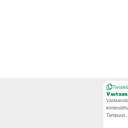
Tiestik
Vastaan
Vastaanot
kiinteistö
Tampuuri.