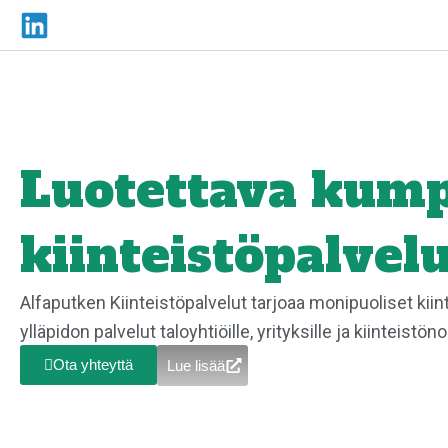
Skip
to
content
Luotettava kum
kiinteistöpalvel
Alfaputken Kiinteistöpalvelut tarjoaa monipuoliset kiin
ylläpidon palvelut taloyhtiöille, yrityksille ja kiinteistöno
Ota yhteyttä
Lue lisää