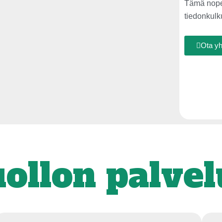
Tämä nopeu
tiedonkulk
Ota yh
uollon palvel