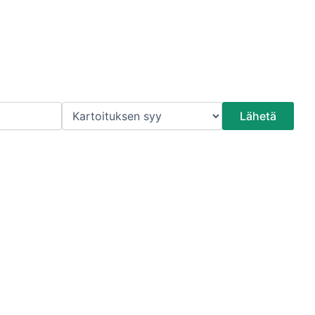
ta
uudessa.