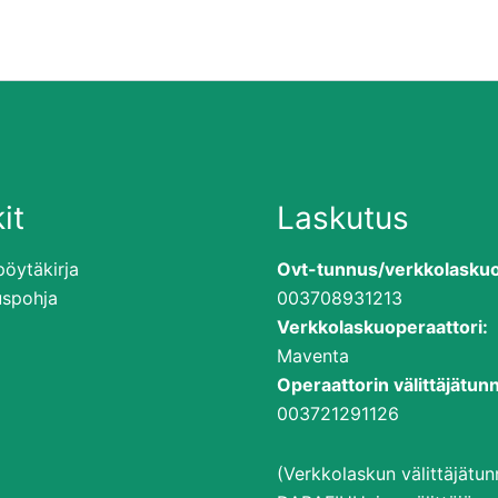
it
Laskutus
öytäkirja
Ovt-tunnus/verkkolaskuo
uspohja
003708931213
Verkkolaskuoperaattori:
Maventa
Operaattorin välittäjätun
003721291126
(Verkkolaskun välittäjätu