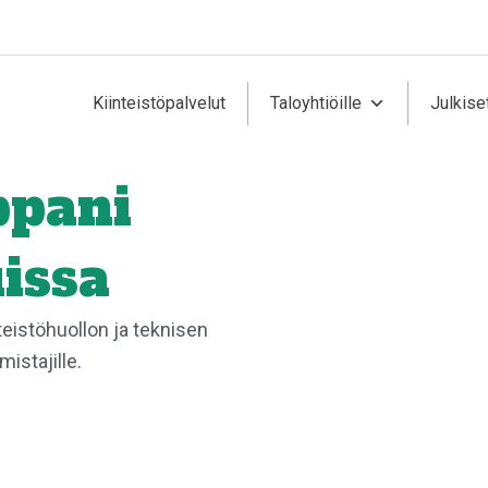
Kiinteistöpalvelut
Taloyhtiöille
Julkiset
ppani
uissa
teistöhuollon ja
teknisen
mistajille.