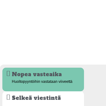
Nopea vasteaika
Huoltopyyntöihin vastataan viiveettä
Selkeä viestintä