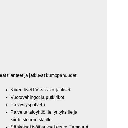
at tilanteet ja jatkuvat kumppanuudet:
Kiireelliset LVI-vikakorjaukset
Vuotovahingot ja putkirikot
Päivystyspalvelu
Palvelut taloyhtiöille, yrityksille ja
kiinteistönomistajille
Sähköiset työtilaukset (esim. Tampuuri,