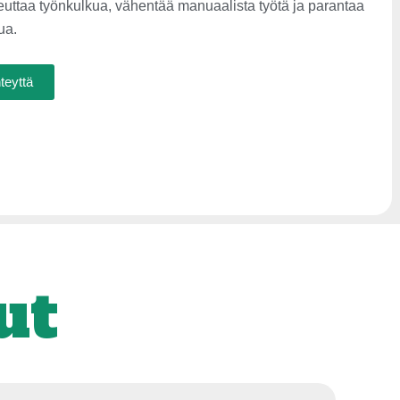
ttaa työnkulkua, vähentää manuaalista työtä ja parantaa
ua.
teyttä
ut